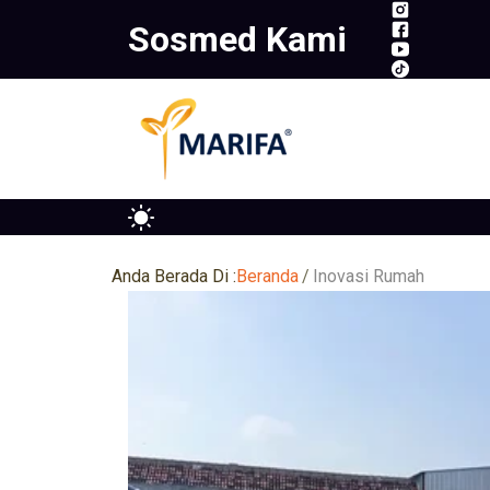
Skip
Sosmed Kami
to
content
Anda Berada Di :
Beranda
Inovasi Rumah