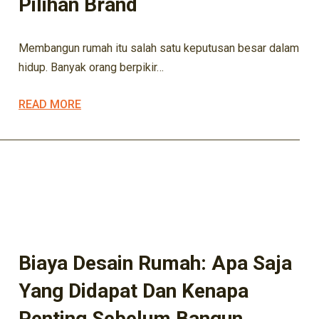
Pilihan Brand
Membangun rumah itu salah satu keputusan besar dalam
hidup. Banyak orang berpikir…
READ MORE
ARSITEK
ARSITEKTUR
BISNIS KONSTRUKSI
BISNIS PROPERTY
DESAIN RUMAH
DESIGN
EXTERIOR
INOVASI DESAIN
INOVASI HUNIAN
INOVASI RUMAH
INVESTASI HUNIAN
KONSTRUKSI
KONSTRUKSI LOKAL
KONSTRUKSI RUMAH
KONTRAKTOR
Biaya Desain Rumah: Apa Saja
Yang Didapat Dan Kenapa
Penting Sebelum Bangun