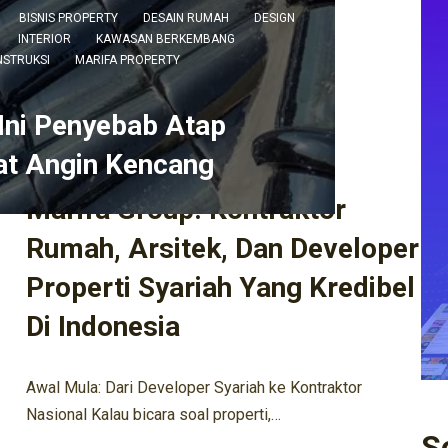
AH
BISNIS PROPERTY
DESAIN RUMAH
DESIGN
INTERIOR
KAWASAN BERKEMBANG
NSTRUKSI
MARIFA PROPERTY
ARSITEK
ARSITEKTUR
ARSITEKTUR KEKINIAN
BISNIS KONSTRUKSI
BISNIS PROPERTY
DESIGN
Ini Penyebab Atap
EXTERIOR
INOVASI DESAIN
INOVASI HUNIAN
INOVASI RUMAH
INTERIOR
KONSTRUKSI LOKAL
at Angin Kencang
KONTRAKTOR
TAK BERKATEGORI
Marifa Group: Kontraktor
Rumah, Arsitek, Dan Developer
Properti Syariah Yang Kredibel
Di Indonesia
Awal Mula: Dari Developer Syariah ke Kontraktor
Nasional Kalau bicara soal properti,…
S