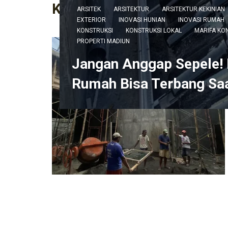
KATEGORI :
INOVASI RUM
ARSITEK
ARSITEKTUR
ARSITEKTUR KEKINIAN
EXTERIOR
INOVASI HUNIAN
INOVASI RUMAH
KONSTRUKSI
KONSTRUKSI LOKAL
MARIFA KO
PROPERTI MADIUN
Jangan Anggap Sepele! 
Rumah Bisa Terbang Sa