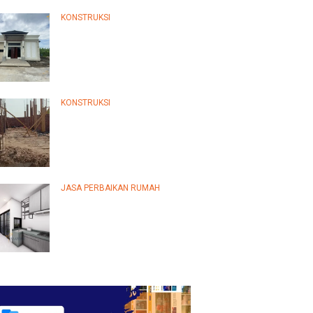
KONSTRUKSI
Panduan Lengkap Jasa
Perbaikan Rumah Terpercaya:
Tips…
KONSTRUKSI
Panduan Lengkap Memilih
Jasa Perbaikan Rumah
Terpercaya…
JASA PERBAIKAN RUMAH
Panduan Lengkap Memilih
Jasa Perbaikan Rumah
Terpercaya…