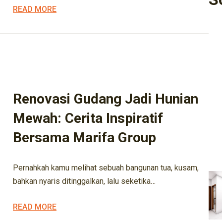
READ MORE
ARSITEK
ARSITEKTUR
BISNIS KONSTRUKSI
BISNIS PROPERTY
DESIGN
INOVASI RUMAH
INTERIOR
KONTRAKTOR
MANAJEMEN PROYEK
MARIFA KONSTRUKSI
Renovasi Gudang Jadi Hunian
Mewah: Cerita Inspiratif
Bersama Marifa Group
M
Pernahkah kamu melihat sebuah bangunan tua, kusam,
bahkan nyaris ditinggalkan, lalu seketika…
READ MORE