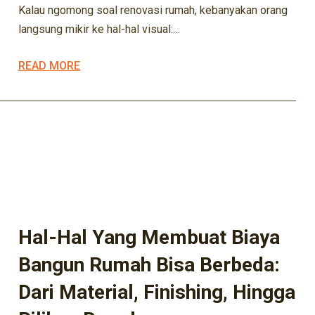
Kalau ngomong soal renovasi rumah, kebanyakan orang
langsung mikir ke hal-hal visual:…
READ MORE
ARSITEK
ARSITEKTUR
ARSITEKTUR KEKINIAN
BISNIS KONSTRUKSI
BISNIS PROPERTY
DESAIN RUMAH
DESIGN
EXTERIOR
INOVASI DESAIN
INOVASI RUMAH
INTERIOR
INVESTASI HUNIAN
KONSTRUKSI
KONTRAKTOR
MADIUN
MARIFA KONSTRUKSI
MARIFA PROPERTY
RENOVASI
Hal-Hal Yang Membuat Biaya
Bangun Rumah Bisa Berbeda:
Dari Material, Finishing, Hingga