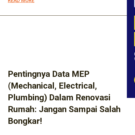
READ MORE
ARSITEK
ARSITEKTUR
ARSITEKTUR KEKINIAN
BISNIS KONSTRUKSI
BISNIS PROPERTY
DESAIN RUMAH
DESIGN
INOVASI HUNIAN
INOVASI RUMAH
INTERIOR
KAWASAN BERKEMBANG
KONSTRUKSI
KONSTRUKSI LOKAL
KONTRAKTOR
MANAJEMEN PROYEK
MARIFA KONSTRUKSI
MARIFA PROPERTY
Pentingnya Data MEP
(Mechanical, Electrical,
Plumbing) Dalam Renovasi
Rumah: Jangan Sampai Salah
Bongkar!