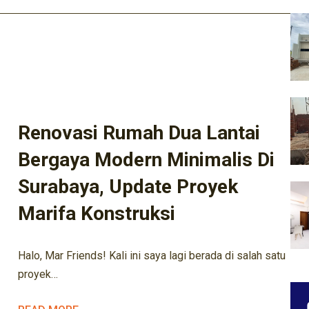
ARSITEK
ARSITEKTUR
ARSITEKTUR KEKINIAN
BISNIS KONSTRUKSI
BISNIS PROPERTY
DESIGN
INOVASI HUNIAN
INOVASI RUMAH
KONSTRUKSI
KONSTRUKSI LOKAL
KONTRAKTOR
MANAJEMEN PROYEK
MARIFA KONSTRUKSI
MARIFA PROPERTY
Renovasi Rumah Dua Lantai
Bergaya Modern Minimalis Di
Surabaya, Update Proyek
Marifa Konstruksi
Halo, Mar Friends! Kali ini saya lagi berada di salah satu
proyek…