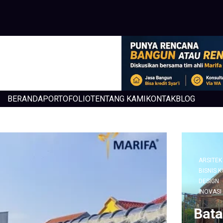
BERANDA
PORTOFOLIO
TENTANG KAMI
KONTAK
BLOG
ARSITEK
BISNIS 
DESIGN
INOVASI
Bata