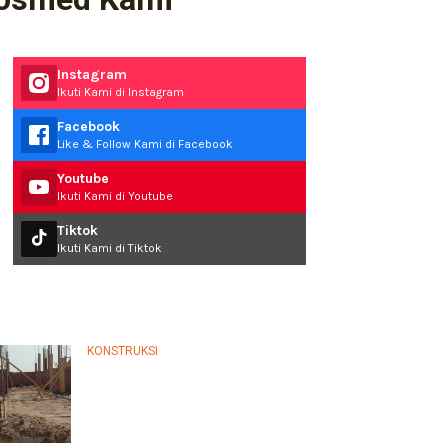
Instagram
Ikuti Kami di Instagram
Facebook
Like & Follow Kami di Facebook
Youtube
Ikuti Kami di Youtube
Tiktok
Ikuti Kami di Tiktok
ost Read
KONSTRUKSI
Panduan Lengkap Memilih
Jasa Perbaikan Rumah
Terpercaya…