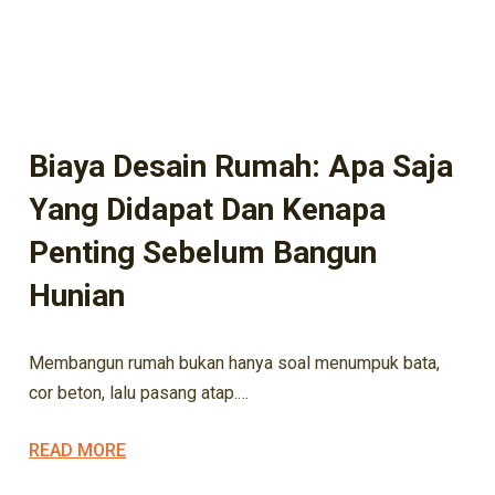
ARSITEK
ARSITEKTUR
BISNIS KONSTRUKSI
BISNIS PROPERTY
DESAIN RUMAH
DESIGN
EXTERIOR
INOVASI DESAIN
INOVASI HUNIAN
INOVASI RUMAH
INVESTASI HUNIAN
KONSTRUKSI
KONSTRUKSI LOKAL
KONSTRUKSI RUMAH
KONTRAKTOR
Biaya Desain Rumah: Apa Saja
Yang Didapat Dan Kenapa
Penting Sebelum Bangun
Hunian
Membangun rumah bukan hanya soal menumpuk bata,
cor beton, lalu pasang atap.…
READ MORE