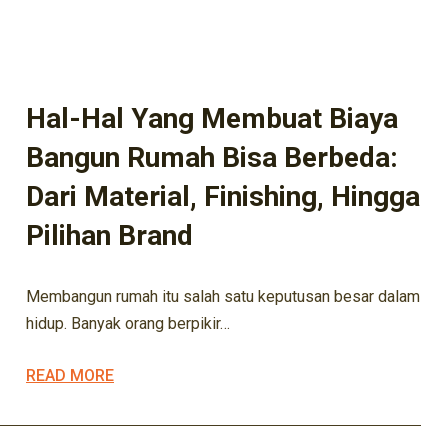
DESIGN
EXTERIOR
INOVASI DESAIN
INOVASI RUMAH
INTERIOR
INVESTASI HUNIAN
KONSTRUKSI
KONTRAKTOR
MADIUN
MARIFA KONSTRUKSI
MARIFA PROPERTY
RENOVASI
Hal-Hal Yang Membuat Biaya
Bangun Rumah Bisa Berbeda:
Dari Material, Finishing, Hingga
Pilihan Brand
Membangun rumah itu salah satu keputusan besar dalam
hidup. Banyak orang berpikir…
READ MORE