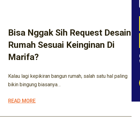
ARSITEK
ARSITEKTUR
DESAIN RUMAH
DESIGN
EXTERIOR
INTERIOR
KONSTRUKSI
KONTRAKTOR
Bisa Nggak Sih Request Desain
Rumah Sesuai Keinginan Di
Marifa?
Kalau lagi kepikiran bangun rumah, salah satu hal paling
bikin bingung biasanya…
READ MORE
ARSITEK
ARSITEKTUR
ARSITEKTUR KEKINIAN
BISNIS KONSTRUKSI
BISNIS PROPERTY
DESAIN RUMAH