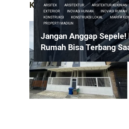
KATEGORI :
EXTERIOR
ARSITEK
ARSITEKTUR
ARSITEKTUR KEKINIAN
EXTERIOR
INOVASI HUNIAN
INOVASI RUMAH
KONSTRUKSI
KONSTRUKSI LOKAL
MARIFA KO
PROPERTI MADIUN
Jangan Anggap Sepele! 
Rumah Bisa Terbang Sa