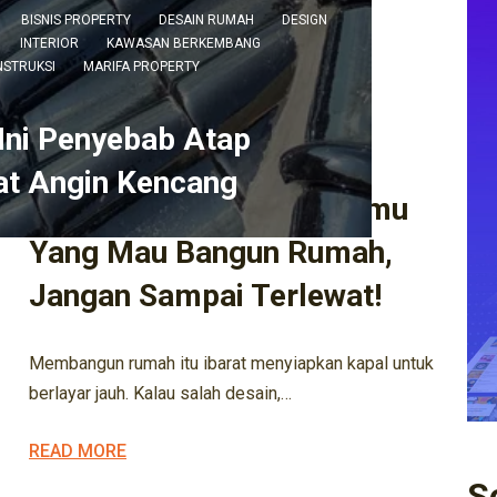
BISNIS PROPERTY
DESAIN RUMAH
DESIGN
INTERIOR
KAWASAN BERKEMBANG
NSTRUKSI
MARIFA PROPERTY
ARSITEK
ARSITEKTUR
ARSITEKTUR KEKINIAN
BISNIS KONSTRUKSI
BISNIS PROPERTY
DESAIN RUMAH
Ini Penyebab Atap
DESIGN
EXTERIOR
INTERIOR
KONSTRUKSI
KONTRAKTOR
at Angin Kencang
5 Fakta Penting Buat Kamu
Yang Mau Bangun Rumah,
Jangan Sampai Terlewat!
Membangun rumah itu ibarat menyiapkan kapal untuk
berlayar jauh. Kalau salah desain,…
READ MORE
S