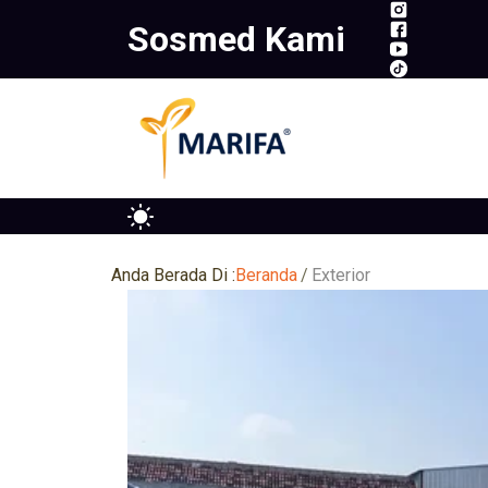
Skip
Sosmed Kami
to
content
Anda Berada Di :
Beranda
Exterior