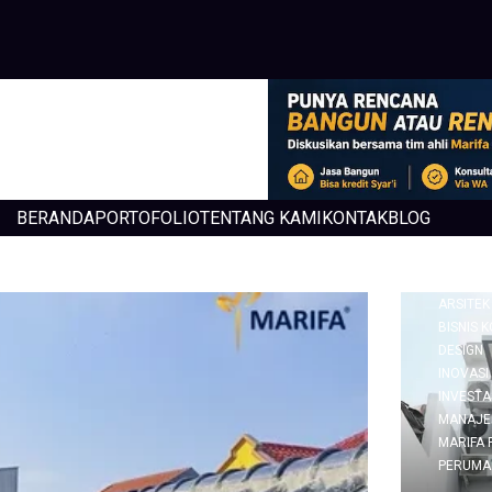
BERANDA
PORTOFOLIO
TENTANG KAMI
KONTAK
BLOG
ARSITEK
BISNIS 
DESIGN
INOVASI
INVESTA
MANAJE
MARIFA 
PERUMA