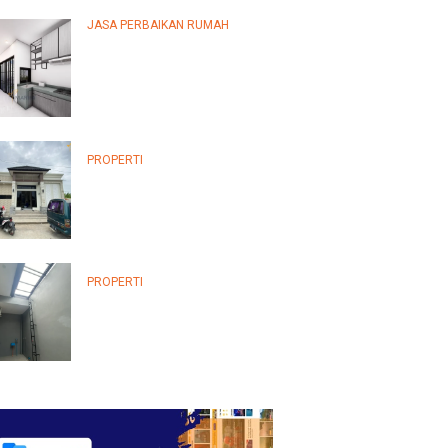
JASA PERBAIKAN RUMAH
Panduan Lengkap Memilih
Jasa Perbaikan Rumah
Terpercaya…
PROPERTI
10 Tips Ampuh Agar Pengajuan
Kredit Bangun…
PROPERTI
Tips Negosiasi Suku Bunga
Kredit Bangun Rumah…