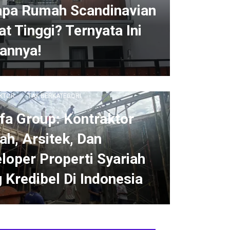
pa Rumah Scandinavian
at Tinggi? Ternyata Ini
annya!
ARSITEKTUR
ARSITEKTUR KEKINIAN
KONSTRUKSI
BISNIS PROPERTY
DESIGN
OR
INOVASI DESAIN
INOVASI HUNIAN
 RUMAH
INTERIOR
KONSTRUKSI LOKAL
KTOR
TAK BERKATEGORI
fa Group: Kontraktor
h, Arsitek, Dan
loper Properti Syariah
 Kredibel Di Indonesia