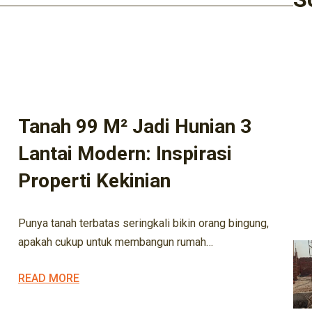
ARSITEK
ARSITEKTUR
ARSITEKTUR KEKINIAN
BISNIS KONSTRUKSI
BISNIS PROPERTY
DESAIN RUMAH
DESIGN
EXTERIOR
INTERIOR
KONSTRUKSI
KONSTRUKSI LOKAL
KONTRAKTOR
MARIFA KONSTRUKSI
MARIFA PROPERTY
Tanah 99 M² Jadi Hunian 3
Lantai Modern: Inspirasi
Properti Kekinian
M
Punya tanah terbatas seringkali bikin orang bingung,
apakah cukup untuk membangun rumah…
READ MORE