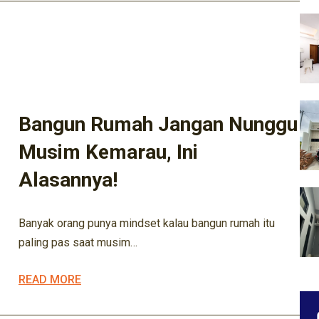
ARSITEK
ARSITEKTUR
BISNIS KONSTRUKSI
BISNIS PROPERTY
DESAIN RUMAH
DESIGN
EXTERIOR
INTERIOR
INVESTASI HUNIAN
KONSTRUKSI
KONSTRUKSI LOKAL
KONTRAKTOR
MARIFA KONSTRUKSI
MARIFA PROPERTY
Bangun Rumah Jangan Nunggu
Musim Kemarau, Ini
Alasannya!
Banyak orang punya mindset kalau bangun rumah itu
paling pas saat musim…
READ MORE