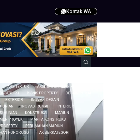
Kontak WA
ARSITEKTUR
ARSITEKTUR KEKINIAN
KONSTRUKSI
BISNIS PROPERTY
DESAIN RUMAH
EXTERIOR
INOVASI DESAIN
 HUNIAN
INOVASI RUMAH
INTERIOR
SI HUNIAN
KONSTRUKSI
MADIUN
MEN PROYEK
MARIFA KONSTRUKSI
PROPERTY
PERUMAHAN MADIUN
HAN PONOROGO
TAK BERKATEGORI