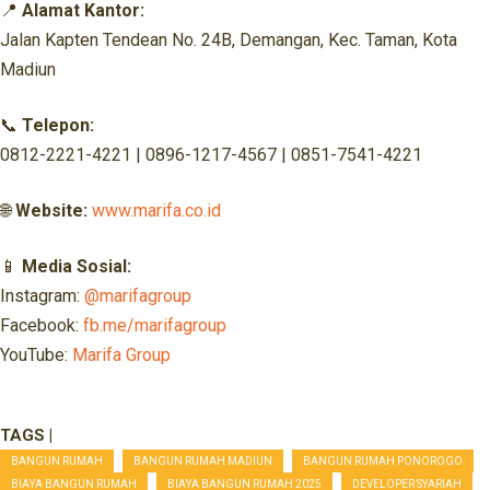
📍
Alamat Kantor:
Jalan Kapten Tendean No. 24B, Demangan, Kec. Taman, Kota
Madiun
📞
Telepon:
0812-2221-4221 | 0896-1217-4567 | 0851-7541-4221
🌐
Website:
www.marifa.co.id
📱
Media Sosial:
Instagram:
@marifagroup
Facebook:
fb.me/marifagroup
YouTube:
Marifa Group
TAGS |
BANGUN RUMAH
BANGUN RUMAH MADIUN
BANGUN RUMAH PONOROGO
BIAYA BANGUN RUMAH
BIAYA BANGUN RUMAH 2025
DEVELOPER SYARIAH