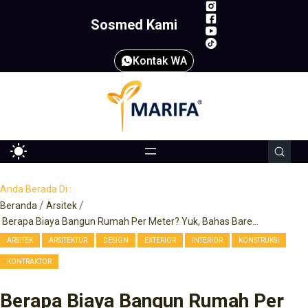
Skip
Sosmed Kami
to
content
Kontak WA
Anda Berada Di :
Beranda
Arsitek
Berapa Biaya Bangun Rumah Per Meter? Yuk, Bahas Bareng Marifa!
,
,
,
,
,
,
ARSITEK
ARSITEKTUR
DESIGN
EXTERIOR
INTERIOR
KONSTRUKSI
KONTRAKTOR
Berapa Biaya Bangun Rumah Per