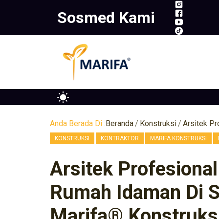
Skip
Sosmed Kami
to
content
Anda Berada Di :
Beranda
Konstruksi
,
,
,
KONSTRUKSI
KONTRAKTOR
MARIFA KONSTRUKSI
Arsitek Profesiona
Rumah Idaman Di S
Marifa® Konstruksi