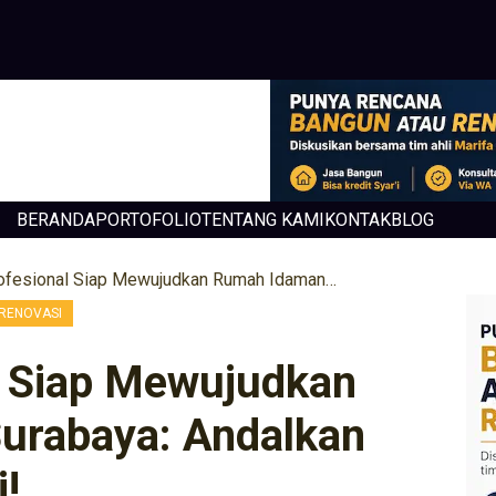
BERANDA
PORTOFOLIO
TENTANG KAMI
KONTAK
BLOG
Arsitek Profesional Siap Mewujudkan Rumah Idaman Di Surabaya: Andalkan Marifa® Konstruksi!
RENOVASI
l Siap Mewujudkan
urabaya: Andalkan
!